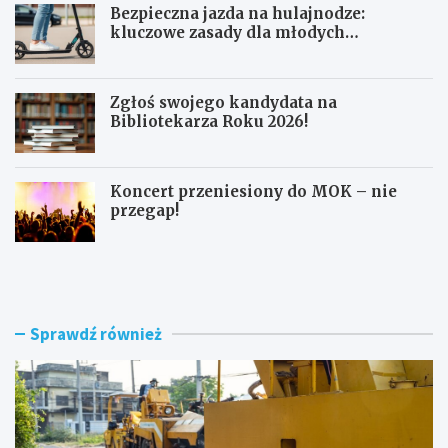
Bezpieczna jazda na hulajnodze:
kluczowe zasady dla młodych
użytkowników
Zgłoś swojego kandydata na
Bibliotekarza Roku 2026!
Koncert przeniesiony do MOK – nie
przegap!
N
B
o
e
w
z
e
p
r
i
Sprawdź również
o
e
n
c
d
z
o
n
i
a
m
j