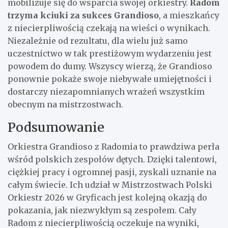
mobilizuje się do wsparcia swojej orkiestry.
Radom
trzyma kciuki za sukces Grandioso
, a mieszkańcy
z niecierpliwością czekają na wieści o wynikach.
Niezależnie od rezultatu, dla wielu już samo
uczestnictwo w tak prestiżowym wydarzeniu jest
powodem do dumy. Wszyscy wierzą, że Grandioso
ponownie pokaże swoje niebywałe umiejętności i
dostarczy niezapomnianych wrażeń wszystkim
obecnym na mistrzostwach.
Podsumowanie
Orkiestra Grandioso z Radomia to prawdziwa perła
wśród polskich zespołów dętych. Dzięki talentowi,
ciężkiej pracy i ogromnej pasji, zyskali uznanie na
całym świecie. Ich udział w Mistrzostwach Polski
Orkiestr 2026 w Gryficach jest kolejną okazją do
pokazania, jak niezwykłym są zespołem. Cały
Radom z niecierpliwością oczekuje na wyniki,