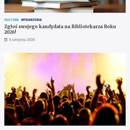
n
i
k
KULTURA
WYDARZENIA
ó
Zgłoś swojego kandydata na Bibliotekarza Roku
w
2026!
8 sierpnia 2026