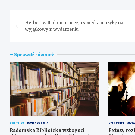
Nawigacja
Herbert w Radomiu: poezja spotyka muzykę na
wpisu
wyjątkowym wydarzeniu
Sprawdź również
KULTURA
WYDARZENIA
KONCERT
WYD
Radomska Biblioteka wzbogaci
Extazy roz