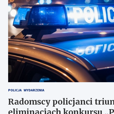
POLICJA
WYDARZENIA
Radomscy policjanci tri
eliminacjach konkursu „