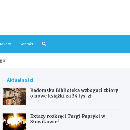
mInfo.pl
Teksty
Kontakt
ego
Aktualności
Radomska Biblioteka wzbogaci zbiory
o nowe książki za 34 tys. zł
Extazy rozkręci Targi Papryki w
Słowikowie!