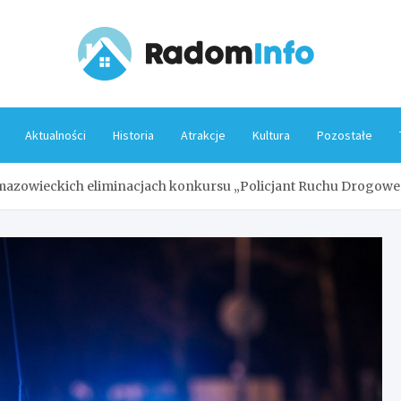
Rado
Aktualności
Historia
Atrakcje
Kultura
Pozostałe
 mazowieckich eliminacjach konkursu „Policjant Ruchu Drogow