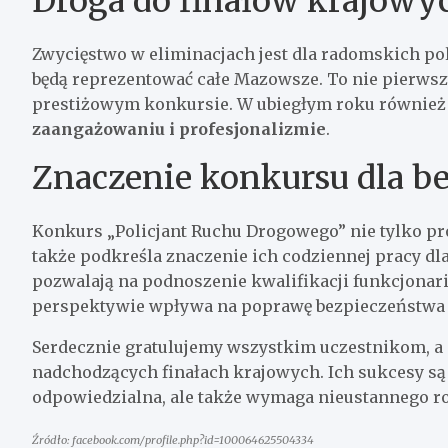
Droga do finałów krajowy
Zwycięstwo w eliminacjach jest dla radomskich po
będą reprezentować całe Mazowsze. To nie pierwsz
prestiżowym konkursie. W ubiegłym roku również s
zaangażowaniu i profesjonalizmie
.
Znaczenie konkursu dla b
Konkurs „Policjant Ruchu Drogowego” nie tylko pro
także podkreśla znaczenie ich codziennej pracy dla
pozwalają na podnoszenie kwalifikacji funkcjonar
perspektywie wpływa na poprawę bezpieczeństwa
Serdecznie gratulujemy wszystkim uczestnikom, a
nadchodzących finałach krajowych. Ich sukcesy są 
odpowiedzialna, ale także wymaga nieustannego ro
Źródło: facebook.com/profile.php?id=100064625504334