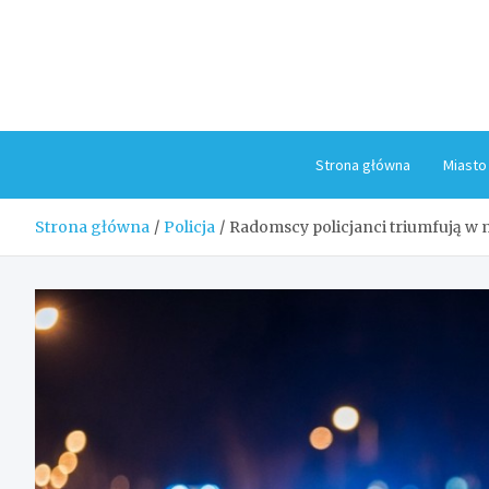
Skip
to
content
Strona główna
Miasto
Strona główna
Policja
Radomscy policjanci triumfują w