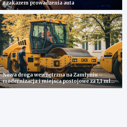
z zakazem prowadzenia auta
Nowa droga wewnętrzna na Zamłyniu –
modernizacja i miejsca postojowe za 1,1 mln
zł