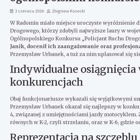
3 czerwca 2026
Zbigniew Kosecki
W Radomiu miało miejsce uroczyste wyróżnienie d
Drogowego, którzy zdobyli najwyższe laury w woje
Ogólnopolskiego Konkursu „Policjant Ruchu Drog
Janik, docenił ich zaangażowanie oraz profesjon
Przemysław Urbanek, a tuż za nim uplasował się si
Indywidualne osiągnięcia
konkurencjach
Obaj funkcjonariusze wykazali się wyjątkowymi um
Przemysław Urbanek okazał się najlepszy w konkure
4, związanej z umiejętnościami jazdy motocyklem. Z
równych w K-2, czyli strzelaniu, oraz w K-6, gdzie
Reprezentacja na szczebl