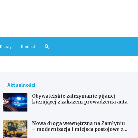
mInfo.pl
Teksty
Kontakt
Aktualności
Obywatelskie zatrzymanie pijanej
kierującej z zakazem prowadzenia auta
Nowa droga wewnętrzna na Zamłyniu
– modernizacja i miejsca postojowe za
1,1 mln zł