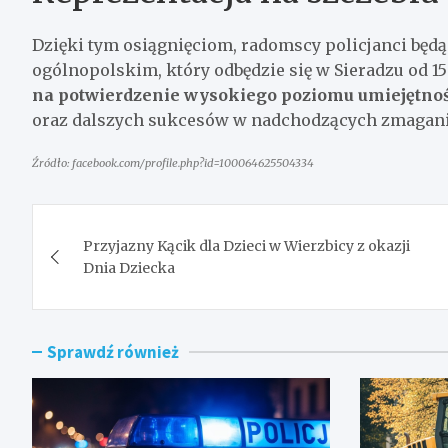
Dzięki tym osiągnięciom, radomscy policjanci będ
ogólnopolskim, który odbędzie się w Sieradzu od 15
na potwierdzenie wysokiego poziomu umiejętnośc
oraz dalszych sukcesów w nadchodzących zmagani
Źródło: facebook.com/profile.php?id=100064625504334
Nawigacja
Przyjazny Kącik dla Dzieci w Wierzbicy z okazji
wpisu
Dnia Dziecka
Sprawdź również