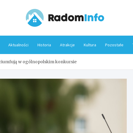
Rado
Aktualności
Historia
Atrakcje
Kultura
Pozostałe
triumfują w ogólnopolskim konkursie