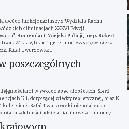
la dwóch funkcjonariuszy z Wydziału Ruchu
wódzkich eliminacjach XXXVI Edycji
owego”.
Komendant Miejski Policji, insp. Robert
alizm.
W klasyfikacji generalnej zwyciężył sierż.
erż. Rafał Tworzowski.
 w poszczególnych
iejętnościami w swoich specjalnościach. Sierż.
ncjach K-1, dotyczącej wiedzy teoretycznej, oraz K-
 kolei sierż. Rafał Tworzowski nie miał sobie
 oceniano zdolności udzielania pierwszej pomocy.
u krajowym