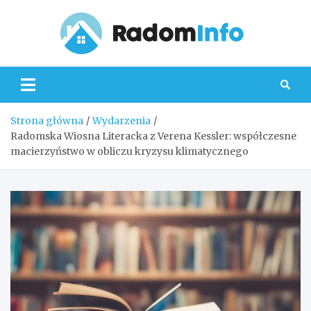
Skip
to
content
Radom
Strona główna
Wydarzenia
Radomska Wiosna Literacka z Verena Kessler: współczesne
macierzyństwo w obliczu kryzysu klimatycznego