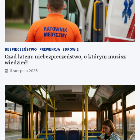
z
o
e
j
n
o
i
w
a
e
a
z
u
a
t
1
BEZPIECZEŃSTWO
PREWENCJA
ZDROWIE
a
,
Czad latem: niebezpieczeństwo, o którym musisz
1
wiedzieć!
m
l
6 sierpnia 2026
n
z
ł