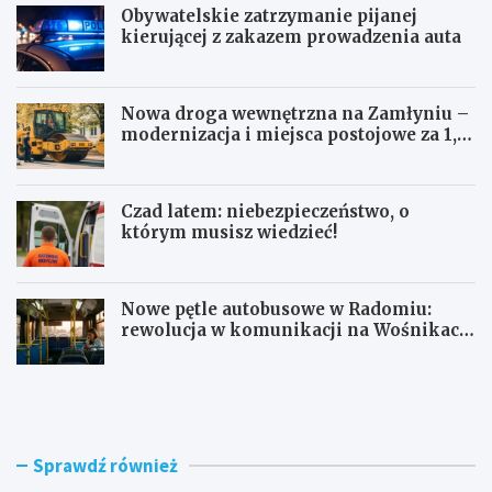
Obywatelskie zatrzymanie pijanej
kierującej z zakazem prowadzenia auta
Nowa droga wewnętrzna na Zamłyniu –
modernizacja i miejsca postojowe za 1,1
mln zł
Czad latem: niebezpieczeństwo, o
którym musisz wiedzieć!
Nowe pętle autobusowe w Radomiu:
rewolucja w komunikacji na Wośnikach,
Pruszakowie i Zamłyniu
O
N
b
o
y
w
w
a
a
d
Sprawdź również
t
r
e
o