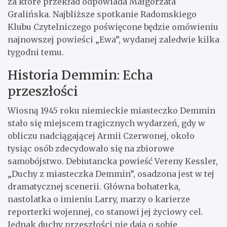
za które przekład odpowiada Małgorzata
Gralińska. Najbliższe spotkanie Radomskiego
Klubu Czytelniczego poświęcone będzie omówieniu
najnowszej powieści „Ewa”, wydanej zaledwie kilka
tygodni temu.
Historia Demmin: Echa
przeszłości
Wiosną 1945 roku niemieckie miasteczko Demmin
stało się miejscem tragicznych wydarzeń, gdy w
obliczu nadciągającej Armii Czerwonej, około
tysiąc osób zdecydowało się na zbiorowe
samobójstwo. Debiutancka powieść Vereny Kessler,
„Duchy z miasteczka Demmin”, osadzona jest w tej
dramatycznej scenerii. Główna bohaterka,
nastolatka o imieniu Larry, marzy o karierze
reporterki wojennej, co stanowi jej życiowy cel.
Jednak duchy przeszłości nie dają o sobie