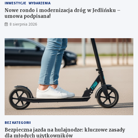
INWESTYCJE
WYDARZENIA
a
j
d
n
Nowe rondo i modernizacja dróg w Jedlińsku –
r
o
umowa podpisana!
ó
d
8 sierpnia 2026
g
z
w
e
J
:
e
k
d
l
l
u
i
c
ń
z
s
o
k
w
u
e
–
z
u
a
m
s
o
a
w
d
a
y
BEZ KATEGORII
p
d
Bezpieczna jazda na hulajnodze: kluczowe zasady
o
l
dla młodych użytkowników