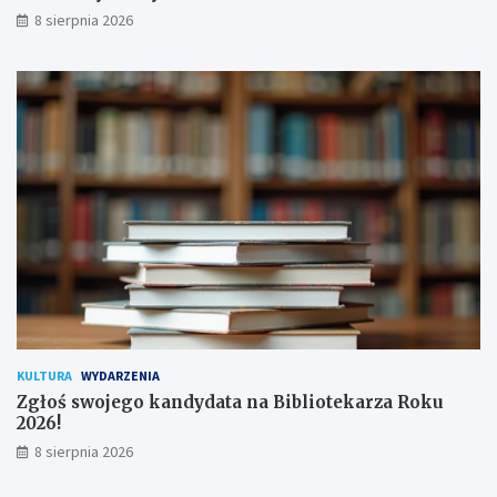
d
a
8 sierpnia 2026
p
m
i
ł
s
o
a
d
n
y
a
c
!
h
u
ż
y
t
k
o
w
n
i
k
KULTURA
WYDARZENIA
ó
Zgłoś swojego kandydata na Bibliotekarza Roku
w
2026!
8 sierpnia 2026