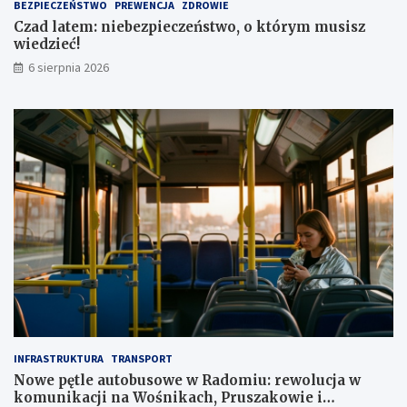
BEZPIECZEŃSTWO
PREWENCJA
ZDROWIE
a
,
Czad latem: niebezpieczeństwo, o którym musisz
1
wiedzieć!
m
l
6 sierpnia 2026
n
z
ł
INFRASTRUKTURA
TRANSPORT
Nowe pętle autobusowe w Radomiu: rewolucja w
komunikacji na Wośnikach, Pruszakowie i