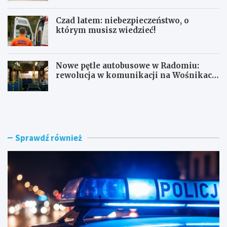
Czad latem: niebezpieczeństwo, o
którym musisz wiedzieć!
Nowe pętle autobusowe w Radomiu:
rewolucja w komunikacji na Wośnikach,
Pruszakowie i Zamłyniu
O
N
b
o
y
w
w
a
a
d
Sprawdź również
t
r
e
o
l
g
s
a
k
w
i
e
e
w
z
n
a
ę
t
t