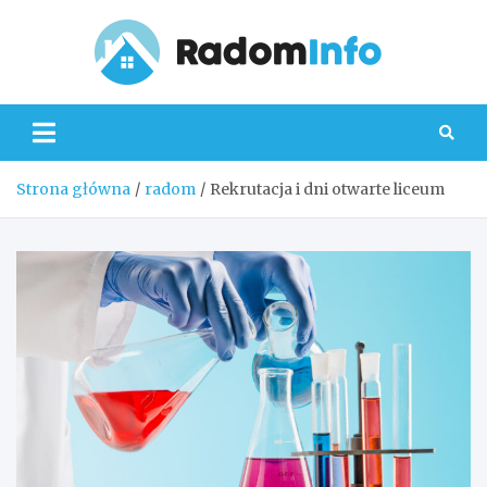
Skip
to
content
Radom
Strona główna
radom
Rekrutacja i dni otwarte liceum