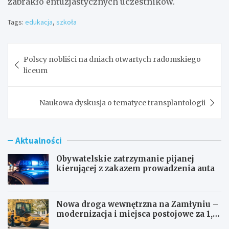
zabrakło entuzjastycznych uczestników.
Tags:
edukacja
,
szkoła
Nawigacja
Polscy nobliści na dniach otwartych radomskiego
wpisu
liceum
Naukowa dyskusja o tematyce transplantologii
Aktualności
Obywatelskie zatrzymanie pijanej
kierującej z zakazem prowadzenia auta
Nowa droga wewnętrzna na Zamłyniu –
modernizacja i miejsca postojowe za 1,1
mln zł