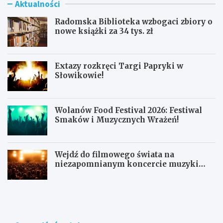
Aktualności
Radomska Biblioteka wzbogaci zbiory o
nowe książki za 34 tys. zł
Extazy rozkręci Targi Papryki w
Słowikowie!
Wolanów Food Festival 2026: Festiwal
Smaków i Muzycznych Wrażeń!
Wejdź do filmowego świata na
niezapomnianym koncercie muzyki
filmowej!
R
E
a
x
d
t
o
a
m
z