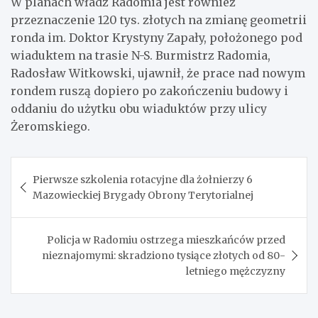
W planach władz Radomia jest również
przeznaczenie 120 tys. złotych na zmianę geometrii
ronda im. Doktor Krystyny Zapały, położonego pod
wiaduktem na trasie N-S. Burmistrz Radomia,
Radosław Witkowski, ujawnił, że prace nad nowym
rondem ruszą dopiero po zakończeniu budowy i
oddaniu do użytku obu wiaduktów przy ulicy
Żeromskiego.
Nawigacja
Pierwsze szkolenia rotacyjne dla żołnierzy 6
wpisu
Mazowieckiej Brygady Obrony Terytorialnej
Policja w Radomiu ostrzega mieszkańców przed
nieznajomymi: skradziono tysiące złotych od 80-
letniego mężczyzny