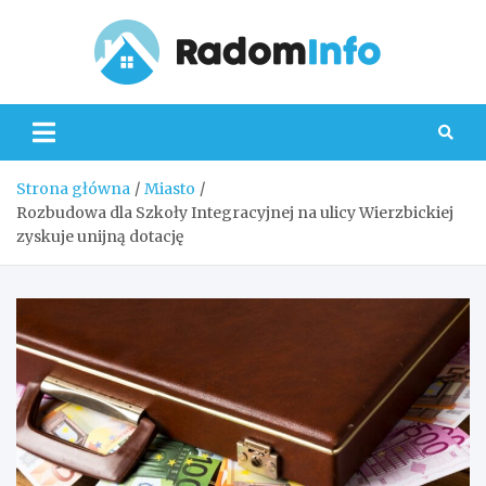
Skip
to
content
Radom
Strona główna
Miasto
Rozbudowa dla Szkoły Integracyjnej na ulicy Wierzbickiej
zyskuje unijną dotację