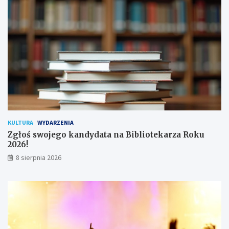
a
c
!
h
u
ż
y
t
k
o
w
n
i
k
KULTURA
WYDARZENIA
ó
Zgłoś swojego kandydata na Bibliotekarza Roku
w
2026!
8 sierpnia 2026