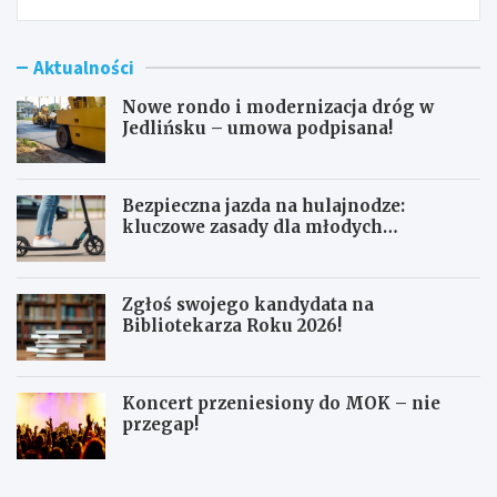
Aktualności
Nowe rondo i modernizacja dróg w
Jedlińsku – umowa podpisana!
Bezpieczna jazda na hulajnodze:
kluczowe zasady dla młodych
użytkowników
Zgłoś swojego kandydata na
Bibliotekarza Roku 2026!
Koncert przeniesiony do MOK – nie
przegap!
N
B
o
e