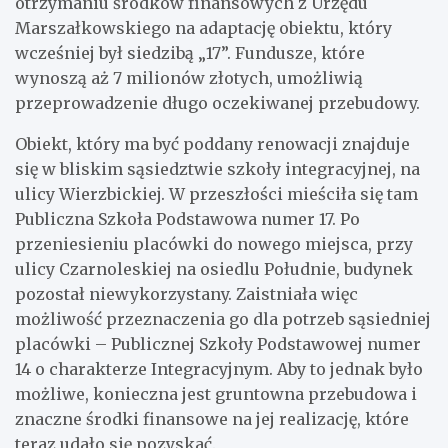
otrzymaniu środków finansowych z Urzędu
Marszałkowskiego na adaptację obiektu, który
wcześniej był siedzibą „17”. Fundusze, które
wynoszą aż 7 milionów złotych, umożliwią
przeprowadzenie długo oczekiwanej przebudowy.
Obiekt, który ma być poddany renowacji znajduje
się w bliskim sąsiedztwie szkoły integracyjnej, na
ulicy Wierzbickiej. W przeszłości mieściła się tam
Publiczna Szkoła Podstawowa numer 17. Po
przeniesieniu placówki do nowego miejsca, przy
ulicy Czarnoleskiej na osiedlu Południe, budynek
pozostał niewykorzystany. Zaistniała więc
możliwość przeznaczenia go dla potrzeb sąsiedniej
placówki – Publicznej Szkoły Podstawowej numer
14 o charakterze Integracyjnym. Aby to jednak było
możliwe, konieczna jest gruntowna przebudowa i
znaczne środki finansowe na jej realizację, które
teraz udało się pozyskać.