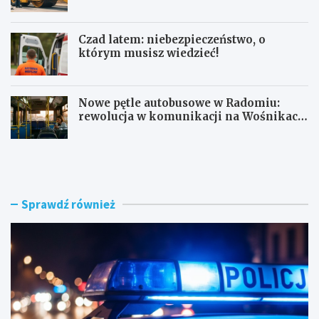
mln zł
Czad latem: niebezpieczeństwo, o
którym musisz wiedzieć!
Nowe pętle autobusowe w Radomiu:
rewolucja w komunikacji na Wośnikach,
Pruszakowie i Zamłyniu
O
N
b
o
y
w
w
a
a
d
Sprawdź również
t
r
e
o
l
g
s
a
k
w
i
e
e
w
z
n
a
ę