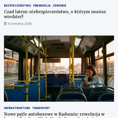
t
1
BEZPIECZEŃSTWO
PREWENCJA
ZDROWIE
a
,
Czad latem: niebezpieczeństwo, o którym musisz
1
wiedzieć!
m
l
6 sierpnia 2026
n
z
ł
INFRASTRUKTURA
TRANSPORT
Nowe pętle autobusowe w Radomiu: rewolucja w