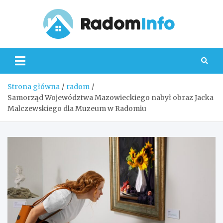
Skip
to
content
Radom
Strona główna
radom
Samorząd Województwa Mazowieckiego nabył obraz Jacka
Malczewskiego dla Muzeum w Radomiu