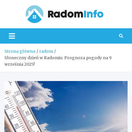
Skip
to
content
Radom
Strona główna
radom
Słoneczny dzień w Radomiu: Prognoza pogody na 9
września 2025!