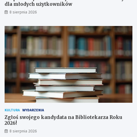
o
l
dla młodych użytkowników
d
a
8 sierpnia 2026
p
m
i
ł
s
o
a
d
n
y
a
c
!
h
u
ż
y
t
k
o
w
n
i
k
KULTURA
WYDARZENIA
ó
Zgłoś swojego kandydata na Bibliotekarza Roku
w
2026!
8 sierpnia 2026