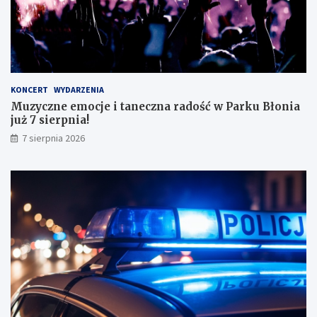
k
o
n
a
ł
y
KONCERT
WYDARZENIA
m
Muzyczne emocje i taneczna radość w Parku Błonia
i
już 7 sierpnia!
w
y
7 sierpnia 2026
n
i
k
a
m
i
!