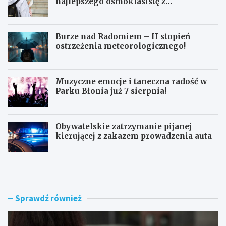
najlepszego ósmoklasistę z
doskonałymi wynikami!
Burze nad Radomiem – II stopień
ostrzeżenia meteorologicznego!
Muzyczne emocje i taneczna radość w
Parku Błonia już 7 sierpnia!
Obywatelskie zatrzymanie pijanej
kierującej z zakazem prowadzenia auta
G
B
ó
u
z
r
d
z
w
e
Sprawdź również
y
n
r
a
ó
d