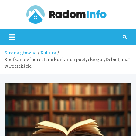
Skip
to
content
Radom
Strona główna
Kultura
Spotkanie z laureatami konkursu poetyckiego „Debiutjana”
w Pretekście!