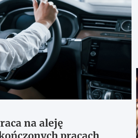
raca na aleję
kończonych pracach