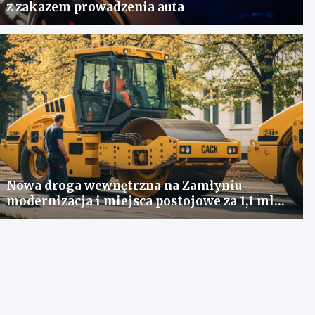
z zakazem prowadzenia auta
Nowa droga wewnętrzna na Zamłyniu –
modernizacja i miejsca postojowe za 1,1 mln
zł