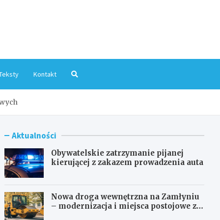
mInfo.pl
Teksty
Kontakt
owych
Aktualności
Obywatelskie zatrzymanie pijanej
kierującej z zakazem prowadzenia auta
Nowa droga wewnętrzna na Zamłyniu
– modernizacja i miejsca postojowe za
1,1 mln zł