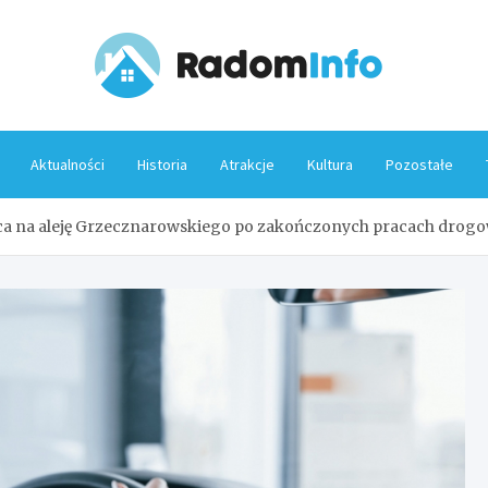
Rado
Aktualności
Historia
Atrakcje
Kultura
Pozostałe
aca na aleję Grzecznarowskiego po zakończonych pracach drog