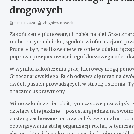
drogowych
9 maja 2024
Zbigniew Kosecki
Zakończenie planowanych robót na alei Grzecznaro
ruchu na tym odcinku, zgodnie z informacjami prz
Prace te były realizowane w rejonie wiaduktu łącząc
poprawa przepustowości tego kluczowego odcinka
W wyniku zakończenia prac, kierowcy mogą ponowni
Grzecznarowskiego. Ruch odbywa się teraz na dwóc
dwóch pasach prowadzących w stronę Ustronia. T
znacznie usprawniony.
Mimo zakończenia robót, tymczasowe przewiązki – 
dzielący obie jezdnie – pozostaną jednak na swoim
zostaną zachowane na przypadek ewentualnej potrz
obowiązywania stałej organizacji ruchu, te tymcza
aby zapobiec ich wykorzystywaniu do nieprawidło