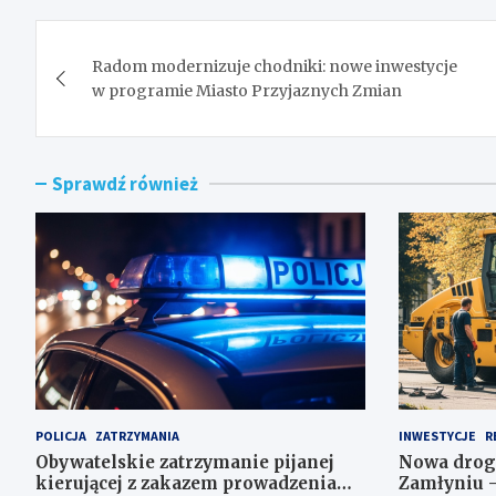
Nawigacja
Radom modernizuje chodniki: nowe inwestycje
wpisu
w programie Miasto Przyjaznych Zmian
Sprawdź również
POLICJA
ZATRZYMANIA
INWESTYCJE
R
Obywatelskie zatrzymanie pijanej
Nowa drog
kierującej z zakazem prowadzenia
Zamłyniu –