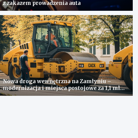
z zakazem prowadzenia auta
Nowa droga wewnętrzna na Zamłyniu –
modernizacja i miejsca postojowe za 1,1 mln
zł