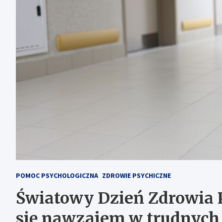
POMOC PSYCHOLOGICZNA
ZDROWIE PSYCHICZNE
Światowy Dzień Zdrowia 
się nawzajem w trudnych 