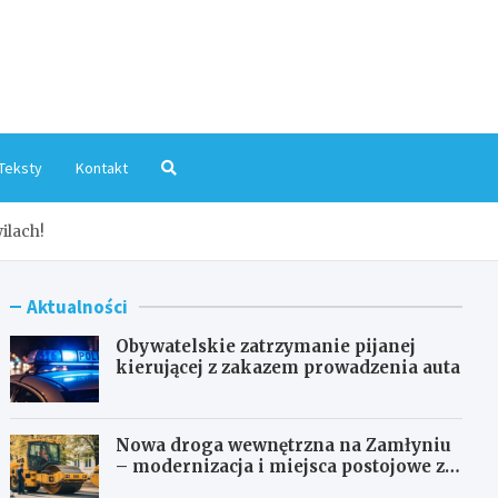
mInfo.pl
Teksty
Kontakt
ilach!
Aktualności
Obywatelskie zatrzymanie pijanej
kierującej z zakazem prowadzenia auta
Nowa droga wewnętrzna na Zamłyniu
– modernizacja i miejsca postojowe za
1,1 mln zł