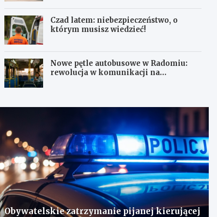
Czad latem: niebezpieczeństwo, o
którym musisz wiedzieć!
Nowe pętle autobusowe w Radomiu:
rewolucja w komunikacji na
Wośnikach, Pruszakowie i Zamłyniu
Obywatelskie zatrzymanie pijanej kierującej