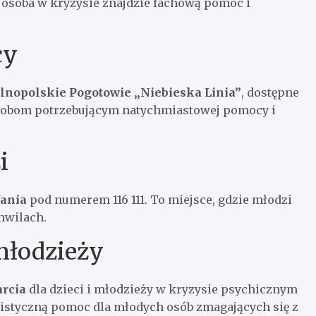
 osoba w kryzysie znajdzie fachową pomoc i
cy
lnopolskie Pogotowie „Niebieska Linia”
, dostępne
sobom potrzebującym natychmiastowej pomocy i
i
fania
pod numerem 116 111. To miejsce, gdzie młodzi
hwilach.
 młodzieży
rcia
dla dzieci i młodzieży w kryzysie psychicznym
listyczną pomoc dla młodych osób zmagających się z