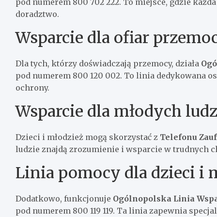
pod numerem 800 702 222. To miejsce, gdzie każda
doradztwo.
Wsparcie dla ofiar przemo
Dla tych, którzy doświadczają przemocy, działa
Ogó
pod numerem 800 120 002. To linia dedykowana o
ochrony.
Wsparcie dla młodych ludz
Dzieci i młodzież mogą skorzystać z
Telefonu Zau
ludzie znajdą zrozumienie i wsparcie w trudnych c
Linia pomocy dla dzieci i
Dodatkowo, funkcjonuje
Ogólnopolska Linia Wspa
pod numerem 800 119 119. Ta linia zapewnia specja