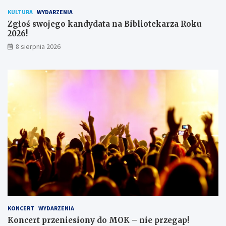
k
KULTURA
WYDARZENIA
ó
Zgłoś swojego kandydata na Bibliotekarza Roku
w
2026!
8 sierpnia 2026
KONCERT
WYDARZENIA
Koncert przeniesiony do MOK – nie przegap!