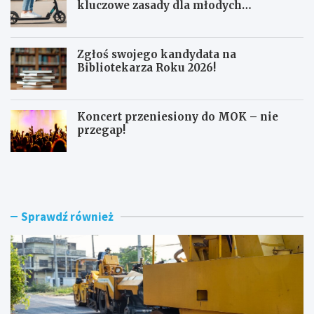
kluczowe zasady dla młodych
użytkowników
Zgłoś swojego kandydata na
Bibliotekarza Roku 2026!
Koncert przeniesiony do MOK – nie
przegap!
N
B
o
e
w
z
e
p
r
i
Sprawdź również
o
e
n
c
d
z
o
n
i
a
m
j
o
a
d
z