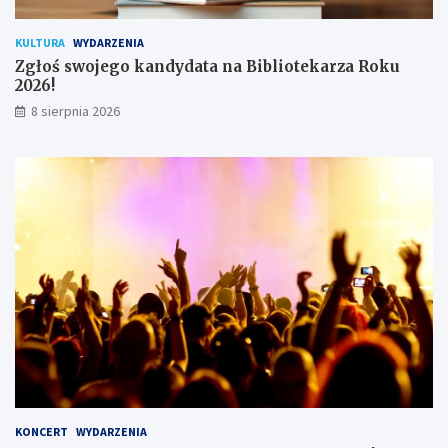
i
k
KULTURA
WYDARZENIA
ó
Zgłoś swojego kandydata na Bibliotekarza Roku
w
2026!
8 sierpnia 2026
KONCERT
WYDARZENIA