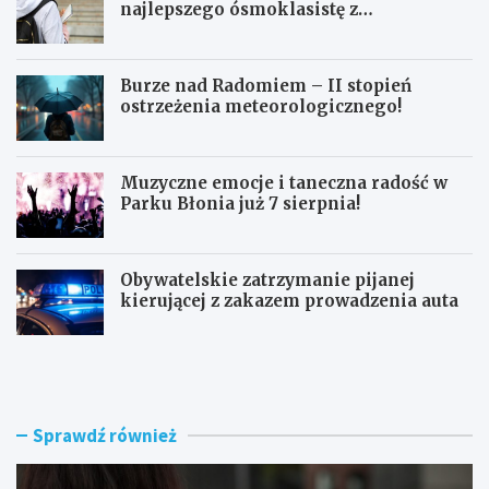
najlepszego ósmoklasistę z
doskonałymi wynikami!
Burze nad Radomiem – II stopień
ostrzeżenia meteorologicznego!
Muzyczne emocje i taneczna radość w
Parku Błonia już 7 sierpnia!
Obywatelskie zatrzymanie pijanej
kierującej z zakazem prowadzenia auta
G
B
ó
u
z
r
d
z
w
e
Sprawdź również
y
n
r
a
ó
d