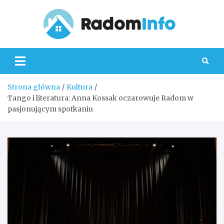
Skip
to
content
Radom
Strona główna
Kultura
Tango i literatura: Anna Kossak oczarowuje Radom w
pasjonującym spotkaniu