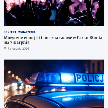
s
k
o
n
a
ł
y
KONCERT
WYDARZENIA
m
Muzyczne emocje i taneczna radość w Parku Błonia
i
już 7 sierpnia!
w
y
7 sierpnia 2026
n
i
k
a
m
i
!