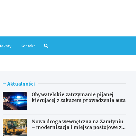
mInfo.pl
Teksty
Kontakt
Aktualności
Obywatelskie zatrzymanie pijanej
kierującej z zakazem prowadzenia auta
Nowa droga wewnętrzna na Zamłyniu
– modernizacja i miejsca postojowe za
1,1 mln zł