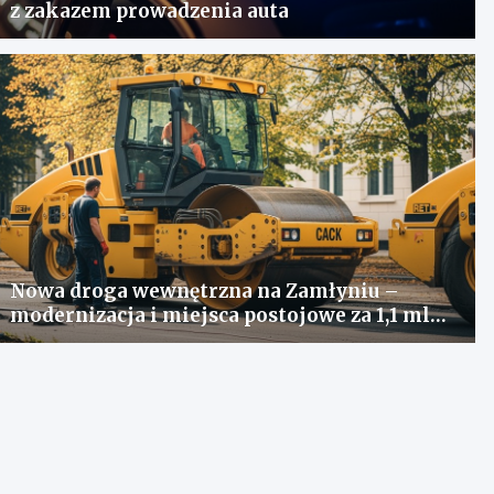
z zakazem prowadzenia auta
Nowa droga wewnętrzna na Zamłyniu –
modernizacja i miejsca postojowe za 1,1 mln
zł