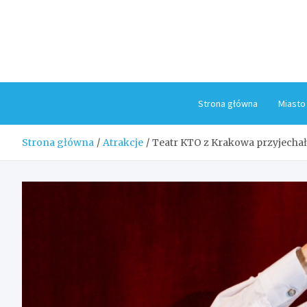
Skip
to
content
Strona główna
Miasto
Strona główna
Atrakcje
Teatr KTO z Krakowa przyjechał 