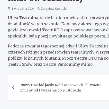
1 września 2024
Zbigniew Kosecki
Ulica Teatralna, serię letnich spektakli na otwar
działalność w tym sezonie. Końcowy akord tego wyd
gdzie krakowski Teatr KTO zaprezentował swoje dzi
spektaklu była poezja wybitnego polskiego poetę,
Podczas trwania tegorocznej edycji Ulicy Teatraln
czterech różnych przedstawień teatralnych. Wszyst
pobliżu lokalnych fontann. Prócz Teatru KTO na sce
Teatru Snów oraz Teatru Pantomimy Mimo.
Nawigacja
Nowy rozkład jazdy Kolei Mazowieckich: ważne
wpisu
zmiany od 1 września do 9 listopada