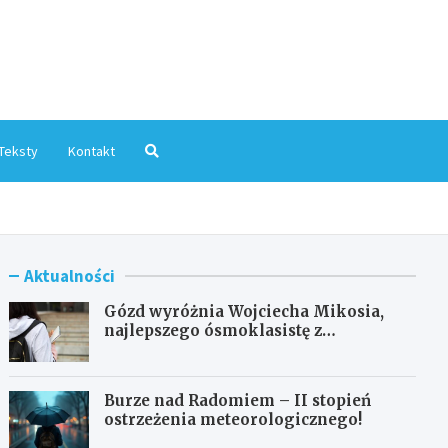
mInfo.pl
Teksty
Kontakt
Aktualności
Gózd wyróżnia Wojciecha Mikosia,
najlepszego ósmoklasistę z
doskonałymi wynikami!
Burze nad Radomiem – II stopień
ostrzeżenia meteorologicznego!