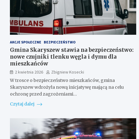
AKCJE SPOŁECZNE
BEZPIECZEŃSTWO
Gmina Skaryszew stawia na bezpieczeństwo:
nowe czujniki tlenku węgla i dymu dla
mieszkańców
2 kwietnia 2026
Zbigniew Kosecki
W trosce o bezpieczeństwo mieszkańców, gmina
Skaryszew wdrożyła nową inicjatywę mającą na celu
ochronę przed zagrożeniami…
Czytaj dalej