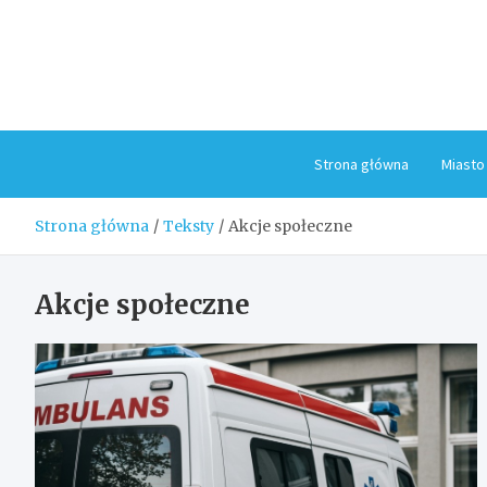
Skip
to
content
Strona główna
Miasto
Strona główna
Teksty
Akcje społeczne
Akcje społeczne