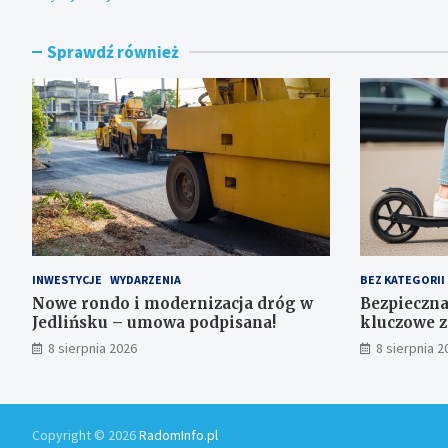
Sprawdź również
INWESTYCJE
WYDARZENIA
BEZ KATEGORII
Nowe rondo i modernizacja dróg w
Bezpieczna
Jedlińsku – umowa podpisana!
kluczowe z
użytkowni
8 sierpnia 2026
8 sierpnia 2
Copyright © 2026
RadomInfo.pl