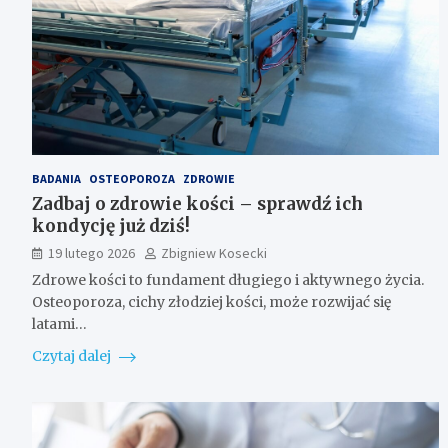
BADANIA
OSTEOPOROZA
ZDROWIE
Zadbaj o zdrowie kości – sprawdź ich
kondycję już dziś!
19 lutego 2026
Zbigniew Kosecki
Zdrowe kości to fundament długiego i aktywnego życia.
Osteoporoza, cichy złodziej kości, może rozwijać się
latami…
Czytaj dalej