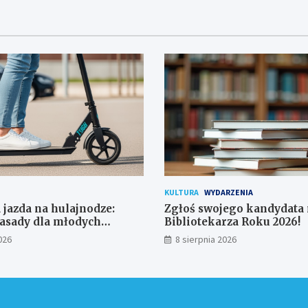
KULTURA
WYDARZENIA
 jazda na hulajnodze:
Zgłoś swojego kandydata
asady dla młodych
Bibliotekarza Roku 2026!
ków
026
8 sierpnia 2026