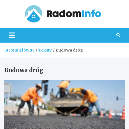
Skip
to
content
Radom
Strona główna
Teksty
Budowa dróg
Budowa dróg