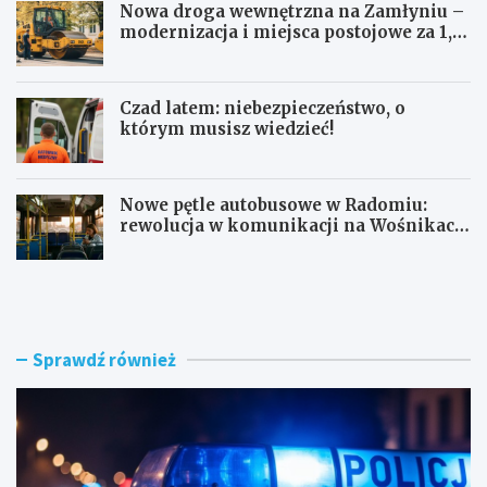
Nowa droga wewnętrzna na Zamłyniu –
modernizacja i miejsca postojowe za 1,1
mln zł
Czad latem: niebezpieczeństwo, o
którym musisz wiedzieć!
Nowe pętle autobusowe w Radomiu:
rewolucja w komunikacji na Wośnikach,
Pruszakowie i Zamłyniu
O
N
b
o
y
w
w
a
a
d
Sprawdź również
t
r
e
o
l
g
s
a
k
w
i
e
e
w