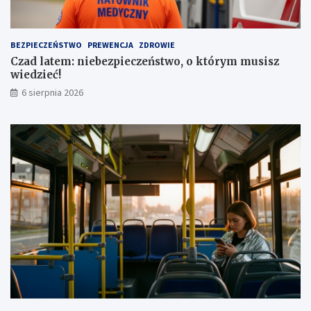
a
z
u
a
t
1
BEZPIECZEŃSTWO
PREWENCJA
ZDROWIE
a
,
Czad latem: niebezpieczeństwo, o którym musisz
1
wiedzieć!
m
l
6 sierpnia 2026
n
z
ł