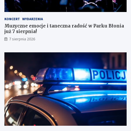
a
ł
y
KONCERT
WYDARZENIA
m
Muzyczne emocje i taneczna radość w Parku Błonia
i
już 7 sierpnia!
w
y
7 sierpnia 2026
n
i
k
a
m
i
!