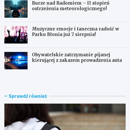
Burze nad Radomiem – II stopień
ostrzeżenia meteorologicznego!
Muzyczne emocje i taneczna radość w
Parku Błonia już 7 sierpnia!
Obywatelskie zatrzymanie pijanej
kierującej z zakazem prowadzenia auta
G
B
ó
u
z
r
d
z
w
e
Sprawdź również
y
n
r
a
ó
d
ż
R
n
a
i
d
a
o