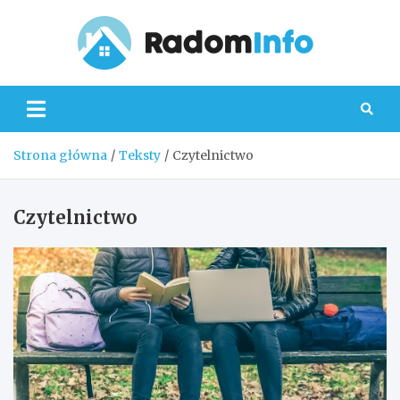
Skip
to
content
Radom
Strona główna
Teksty
Czytelnictwo
Czytelnictwo