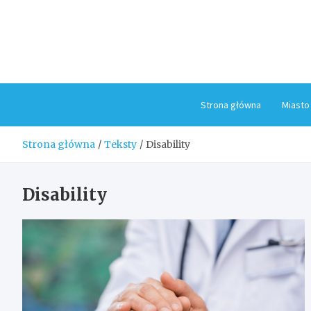
Skip
to
content
Strona główna
Miasto
Strona główna
Teksty
Disability
Disability