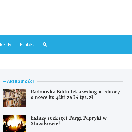
mInfo.pl
Teksty
Kontakt
Aktualności
Radomska Biblioteka wzbogaci zbiory
o nowe książki za 34 tys. zł
Extazy rozkręci Targi Papryki w
Słowikowie!