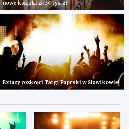
nowe książki za 34 tys. zł
Extazy rozkręci Targi Papryki w Słowikowie!