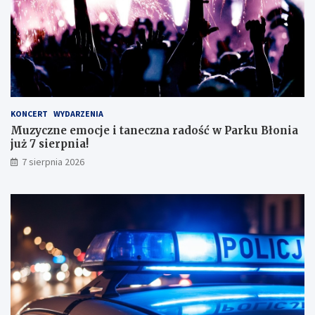
o
!
s
k
o
n
a
ł
y
KONCERT
WYDARZENIA
m
Muzyczne emocje i taneczna radość w Parku Błonia
i
już 7 sierpnia!
w
y
7 sierpnia 2026
n
i
k
a
m
i
!