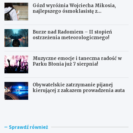
Gózd wyróżnia Wojciecha Mikosia,
najlepszego ósmoklasistę z
doskonałymi wynikami!
Burze nad Radomiem – II stopień
ostrzeżenia meteorologicznego!
Muzyczne emocje i taneczna radość w
Parku Błonia już 7 sierpnia!
Obywatelskie zatrzymanie pijanej
kierującej z zakazem prowadzenia auta
G
B
ó
u
z
r
d
z
w
e
Sprawdź również
y
n
r
a