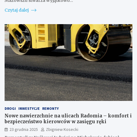
Mazowszu stwarza wyjątkowo…
Czytaj dalej
DROGI
INWESTYCJE
REMONTY
Nowe nawierzchnie na ulicach Radomia – komfort i
bezpieczeństwo kierowców w zasięgu ręki
23 grudnia 2025
Zbigniew Kosecki