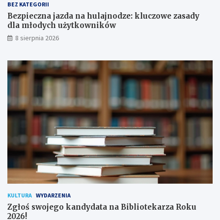
a
y
BEZ KATEGORII
p
d
Bezpieczna jazda na hulajnodze: kluczowe zasady
o
l
dla młodych użytkowników
d
a
8 sierpnia 2026
p
m
i
ł
s
o
a
d
n
y
a
c
!
h
u
ż
y
t
k
o
w
n
i
k
KULTURA
WYDARZENIA
ó
Zgłoś swojego kandydata na Bibliotekarza Roku
w
2026!