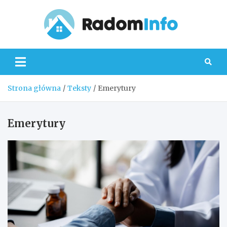
Skip
to
content
Radom
Strona główna
Teksty
Emerytury
Emerytury