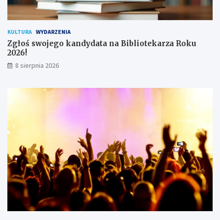
n
i
k
KULTURA
WYDARZENIA
ó
Zgłoś swojego kandydata na Bibliotekarza Roku
w
2026!
8 sierpnia 2026