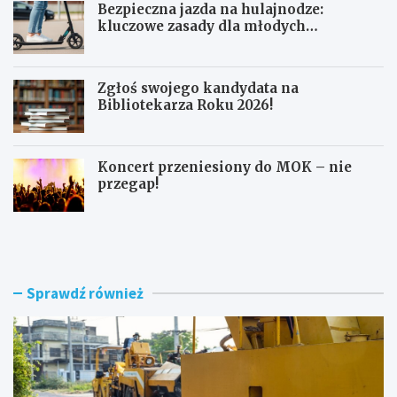
Bezpieczna jazda na hulajnodze:
kluczowe zasady dla młodych
użytkowników
Zgłoś swojego kandydata na
Bibliotekarza Roku 2026!
Koncert przeniesiony do MOK – nie
przegap!
N
B
o
e
w
z
e
p
r
i
Sprawdź również
o
e
n
c
d
z
o
n
i
a
m
j
o
a