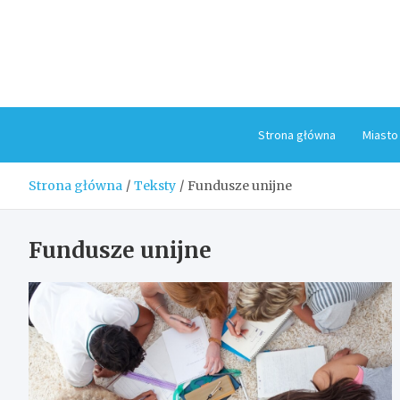
Skip
to
content
Strona główna
Miasto
Strona główna
Teksty
Fundusze unijne
Fundusze unijne