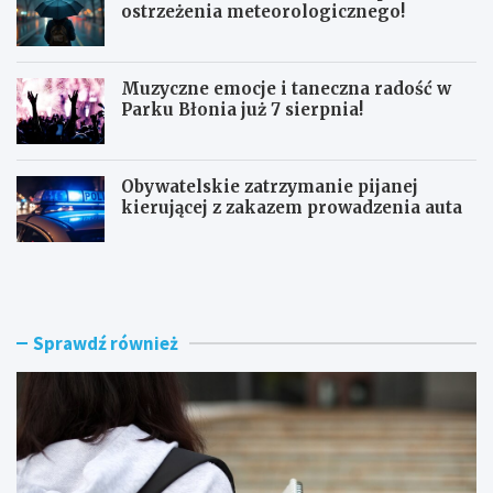
ostrzeżenia meteorologicznego!
Muzyczne emocje i taneczna radość w
Parku Błonia już 7 sierpnia!
Obywatelskie zatrzymanie pijanej
kierującej z zakazem prowadzenia auta
G
B
ó
u
z
r
d
z
w
e
Sprawdź również
y
n
r
a
ó
d
ż
R
n
a
i
d
a
o
W
m