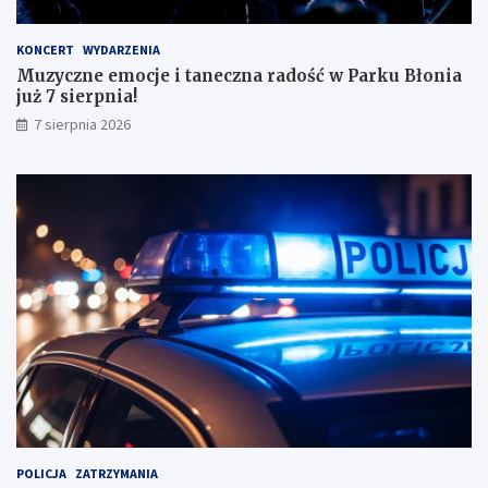
ł
y
KONCERT
WYDARZENIA
m
Muzyczne emocje i taneczna radość w Parku Błonia
i
już 7 sierpnia!
w
y
7 sierpnia 2026
n
i
k
a
m
i
!
POLICJA
ZATRZYMANIA