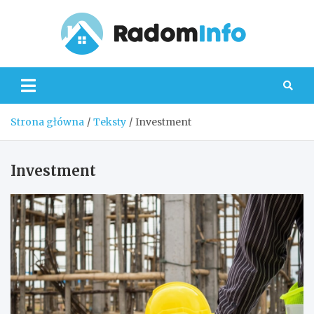
Skip
to
content
Radom
Strona główna
Teksty
Investment
Investment