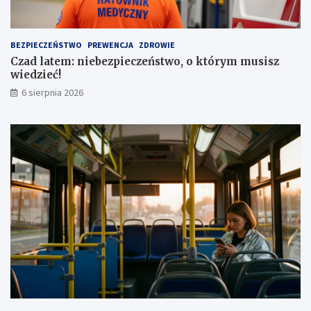
a
z
u
a
t
1
BEZPIECZEŃSTWO
PREWENCJA
ZDROWIE
a
,
Czad latem: niebezpieczeństwo, o którym musisz
1
wiedzieć!
m
l
6 sierpnia 2026
n
z
ł