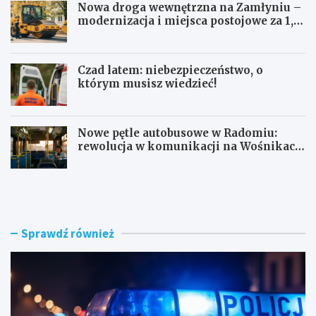
Nowa droga wewnętrzna na Zamłyniu –
modernizacja i miejsca postojowe za 1,1
mln zł
Czad latem: niebezpieczeństwo, o
którym musisz wiedzieć!
Nowe pętle autobusowe w Radomiu:
rewolucja w komunikacji na Wośnikach,
Pruszakowie i Zamłyniu
O
N
b
o
y
w
w
a
a
d
Sprawdź również
t
r
e
o
l
g
s
a
k
w
i
e
e
w