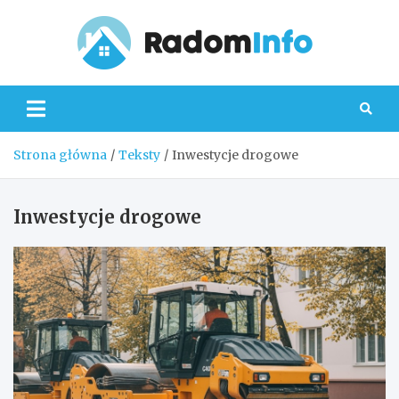
Skip
to
content
Radom
Strona główna
Teksty
Inwestycje drogowe
Inwestycje drogowe