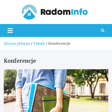
Skip
to
content
Radom
Strona główna
Teksty
Konferencje
Konferencje