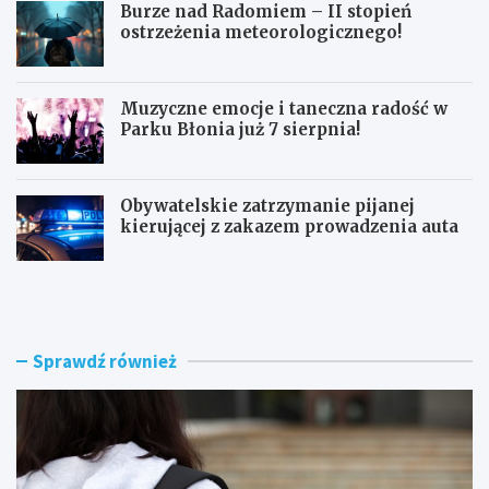
Burze nad Radomiem – II stopień
ostrzeżenia meteorologicznego!
Muzyczne emocje i taneczna radość w
Parku Błonia już 7 sierpnia!
Obywatelskie zatrzymanie pijanej
kierującej z zakazem prowadzenia auta
G
B
ó
u
z
r
d
z
w
e
Sprawdź również
y
n
r
a
ó
d
ż
R
n
a
i
d
a
o