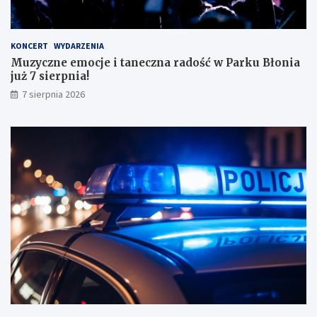
a
ł
y
KONCERT
WYDARZENIA
m
Muzyczne emocje i taneczna radość w Parku Błonia
i
już 7 sierpnia!
w
y
7 sierpnia 2026
n
i
k
a
m
i
!