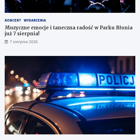
a
ł
y
KONCERT
WYDARZENIA
m
Muzyczne emocje i taneczna radość w Parku Błonia
i
już 7 sierpnia!
w
y
7 sierpnia 2026
n
i
k
a
m
i
!