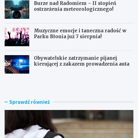
Burze nad Radomiem – II stopień
ostrzeżenia meteorologicznego!
Muzyczne emocje i taneczna radość w
Parku Błonia już 7 sierpnia!
Obywatelskie zatrzymanie pijanej
kierującej z zakazem prowadzenia auta
G
B
ó
u
z
r
d
z
w
e
Sprawdź również
y
n
r
a
ó
d
ż
R
n
a
i
d
a
o