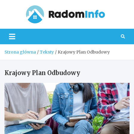
Skip
to
content
Radom
Strona główna
Teksty
Krajowy Plan Odbudowy
Krajowy Plan Odbudowy