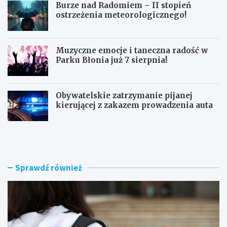
Burze nad Radomiem – II stopień
ostrzeżenia meteorologicznego!
Muzyczne emocje i taneczna radość w
Parku Błonia już 7 sierpnia!
Obywatelskie zatrzymanie pijanej
kierującej z zakazem prowadzenia auta
G
B
ó
u
z
r
d
z
w
e
Sprawdź również
y
n
r
a
ó
d
ż
R
n
a
i
d
a
o