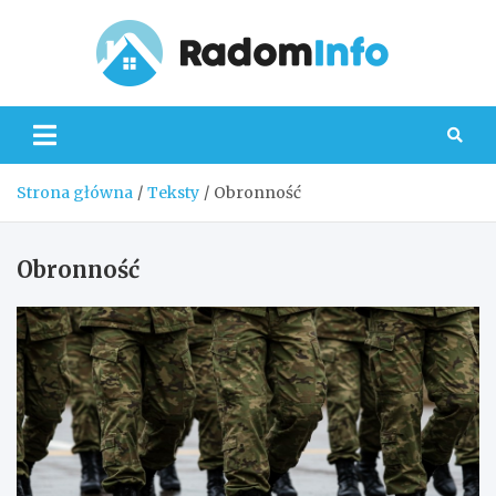
Skip
to
content
Radom
Strona główna
Teksty
Obronność
Obronność