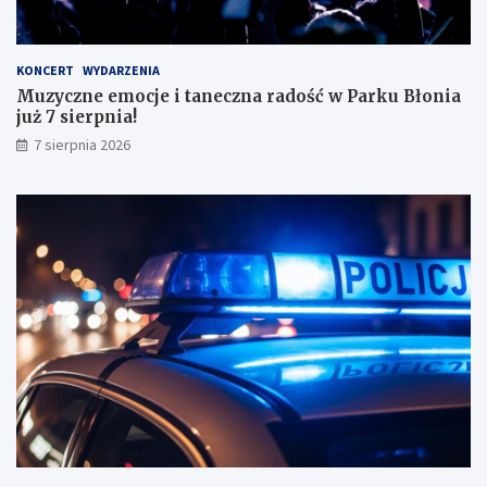
a
ł
y
KONCERT
WYDARZENIA
m
Muzyczne emocje i taneczna radość w Parku Błonia
i
już 7 sierpnia!
w
y
7 sierpnia 2026
n
i
k
a
m
i
!