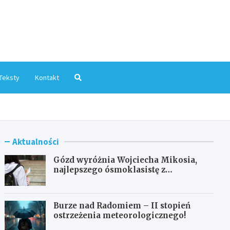
mInfo.pl
Teksty
Kontakt
Aktualności
Gózd wyróżnia Wojciecha Mikosia,
najlepszego ósmoklasistę z
doskonałymi wynikami!
Burze nad Radomiem – II stopień
ostrzeżenia meteorologicznego!