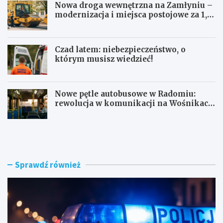
Nowa droga wewnętrzna na Zamłyniu –
modernizacja i miejsca postojowe za 1,1
mln zł
Czad latem: niebezpieczeństwo, o
którym musisz wiedzieć!
Nowe pętle autobusowe w Radomiu:
rewolucja w komunikacji na Wośnikach,
Pruszakowie i Zamłyniu
O
N
b
o
y
w
w
a
a
d
Sprawdź również
t
r
e
o
l
g
s
a
k
w
i
e
e
w