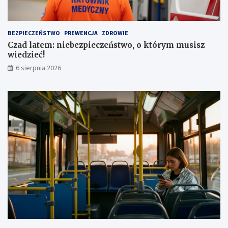
a
z
u
a
t
1
BEZPIECZEŃSTWO
PREWENCJA
ZDROWIE
a
,
Czad latem: niebezpieczeństwo, o którym musisz
1
wiedzieć!
m
l
6 sierpnia 2026
n
z
ł