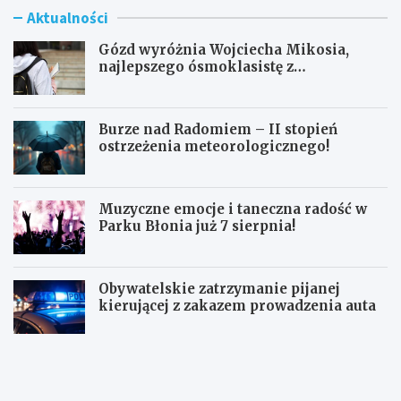
Aktualności
Gózd wyróżnia Wojciecha Mikosia,
najlepszego ósmoklasistę z
doskonałymi wynikami!
Burze nad Radomiem – II stopień
ostrzeżenia meteorologicznego!
Muzyczne emocje i taneczna radość w
Parku Błonia już 7 sierpnia!
Obywatelskie zatrzymanie pijanej
kierującej z zakazem prowadzenia auta
G
B
ó
u
z
r
d
z
w
e