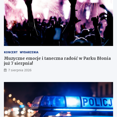
z
g
d
o
o
!
s
k
o
n
a
ł
y
KONCERT
WYDARZENIA
m
Muzyczne emocje i taneczna radość w Parku Błonia
i
już 7 sierpnia!
w
y
7 sierpnia 2026
n
i
k
a
m
i
!