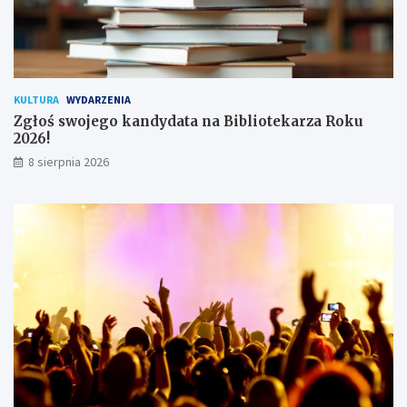
k
o
w
n
i
k
KULTURA
WYDARZENIA
ó
Zgłoś swojego kandydata na Bibliotekarza Roku
w
2026!
8 sierpnia 2026