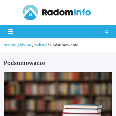
Skip
to
content
Radom
Strona główna
Teksty
Podsumowanie
Podsumowanie