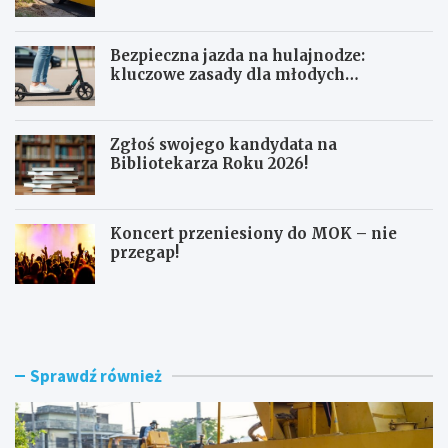
Bezpieczna jazda na hulajnodze:
kluczowe zasady dla młodych
użytkowników
Zgłoś swojego kandydata na
Bibliotekarza Roku 2026!
Koncert przeniesiony do MOK – nie
przegap!
N
B
o
e
w
z
e
p
r
i
Sprawdź również
o
e
n
c
d
z
o
n