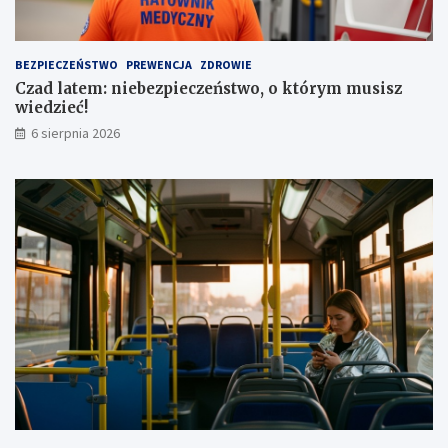
a
z
u
a
t
1
BEZPIECZEŃSTWO
PREWENCJA
ZDROWIE
a
,
Czad latem: niebezpieczeństwo, o którym musisz
1
wiedzieć!
m
l
6 sierpnia 2026
n
z
ł