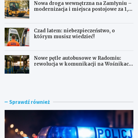
Nowa droga wewnętrzna na Zamłyniu –
modernizacja i miejsca postojowe za 1,1
mln zł
Czad latem: niebezpieczeństwo, o
którym musisz wiedzieć!
Nowe pętle autobusowe w Radomiu:
rewolucja w komunikacji na Wośnikach,
Pruszakowie i Zamłyniu
O
N
b
o
y
w
w
a
a
d
Sprawdź również
t
r
e
o
l
g
s
a
k
w
i
e
e
w