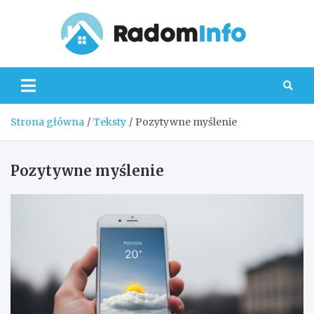
Skip
to
content
Radom
Strona główna
Teksty
Pozytywne myślenie
Pozytywne myślenie