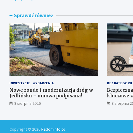
Sprawdź również
INWESTYCJE
WYDARZENIA
BEZ KATEGORII
Nowe rondo i modernizacja dróg w
Bezpieczna
Jedlińsku – umowa podpisana!
kluczowe z
użytkowni
8 sierpnia 2026
8 sierpnia 2
Copyright © 2026
RadomInfo.pl