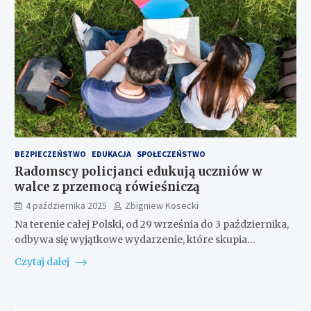
BEZPIECZEŃSTWO
EDUKACJA
SPOŁECZEŃSTWO
Radomscy policjanci edukują uczniów w
walce z przemocą rówieśniczą
4 października 2025
Zbigniew Kosecki
Na terenie całej Polski, od 29 września do 3 października,
odbywa się wyjątkowe wydarzenie, które skupia…
Czytaj dalej