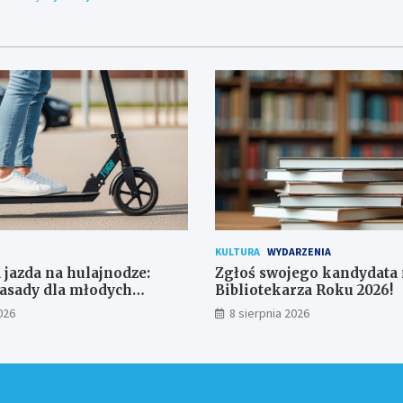
KULTURA
WYDARZENIA
 jazda na hulajnodze:
Zgłoś swojego kandydata
asady dla młodych
Bibliotekarza Roku 2026!
ków
026
8 sierpnia 2026