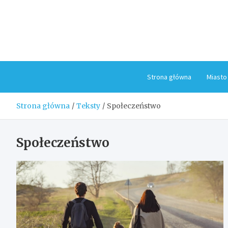
Skip
to
content
Strona główna
Miasto
Strona główna
Teksty
Społeczeństwo
Społeczeństwo