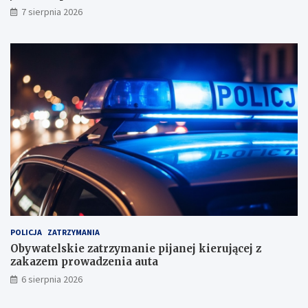
y
7 sierpnia 2026
n
i
k
a
m
i
!
POLICJA
ZATRZYMANIA
Obywatelskie zatrzymanie pijanej kierującej z
zakazem prowadzenia auta
6 sierpnia 2026