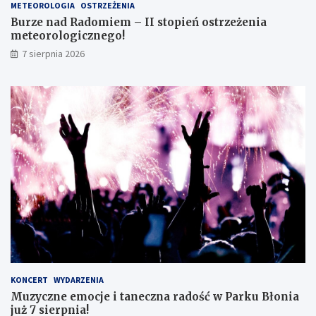
s
o
METEOROLOGIA
OSTRZEŻENIA
m
r
Burze nad Radomiem – II stopień ostrzeżenia
o
o
meteorologicznego!
k
l
7 sierpnia 2026
l
o
a
g
s
i
i
c
s
z
t
n
ę
e
z
g
d
o
o
!
s
k
o
n
a
ł
y
KONCERT
WYDARZENIA
m
Muzyczne emocje i taneczna radość w Parku Błonia
i
już 7 sierpnia!
w