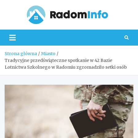
Skip
to
content
Radom
Strona główna
Miasto
Tradycyjne przedświąteczne spotkanie w 42 Bazie
Lotnictwa Szkolnego w Radomiu zgromadziło setki osób