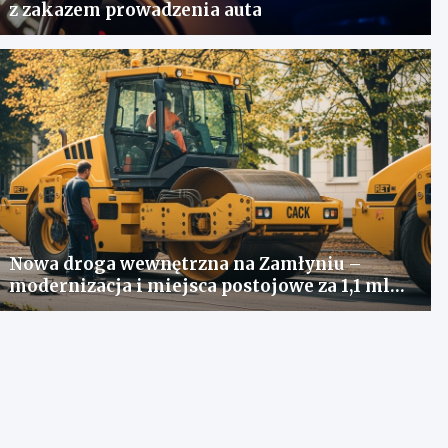
z zakazem prowadzenia auta
Nowa droga wewnętrzna na Zamłyniu –
modernizacja i miejsca postojowe za 1,1 mln
zł