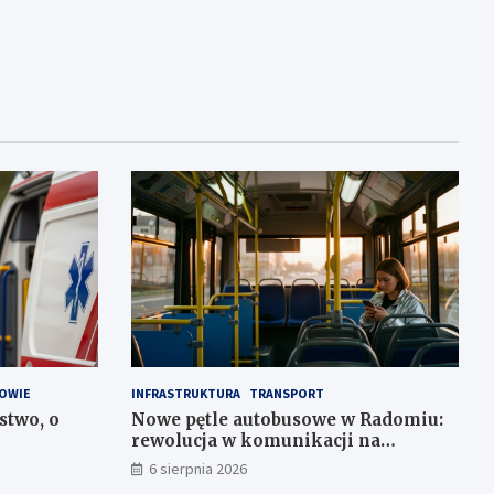
OWIE
INFRASTRUKTURA
TRANSPORT
stwo, o
Nowe pętle autobusowe w Radomiu:
rewolucja w komunikacji na
Wośnikach, Pruszakowie i Zamłyniu
6 sierpnia 2026