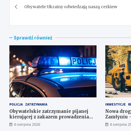
Obywatele Ukrainy odwiedzają naszą cerkiew
wpisu
Sprawdź również
POLICJA
ZATRZYMANIA
INWESTYCJE
R
Obywatelskie zatrzymanie pijanej
Nowa drog
kierującej z zakazem prowadzenia
Zamłyniu –
auta
postojowe z
6 sierpnia 2026
6 sierpnia 2