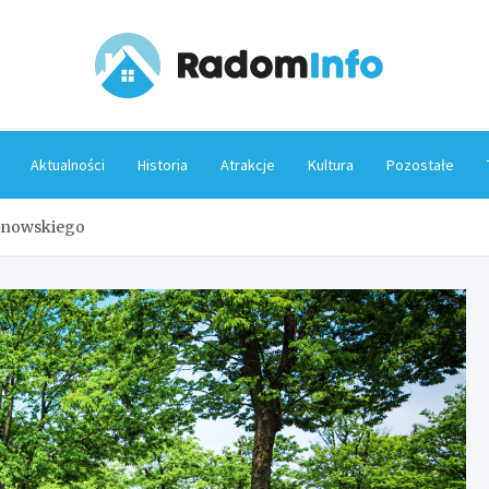
Rado
Aktualności
Historia
Atrakcje
Kultura
Pozostałe
anowskiego