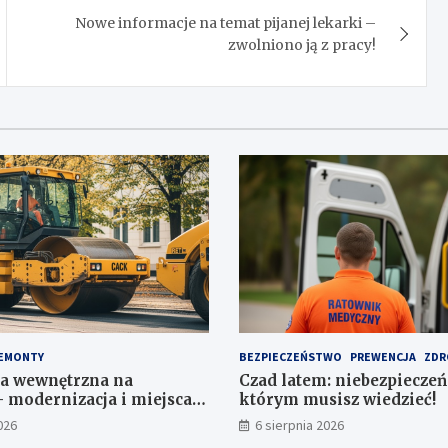
Nowe informacje na temat pijanej lekarki –
zwolniono ją z pracy!
EMONTY
BEZPIECZEŃSTWO
PREWENCJA
ZDR
a wewnętrzna na
Czad latem: niebezpieczeń
 modernizacja i miejsca
którym musisz wiedzieć!
a 1,1 mln zł
026
6 sierpnia 2026