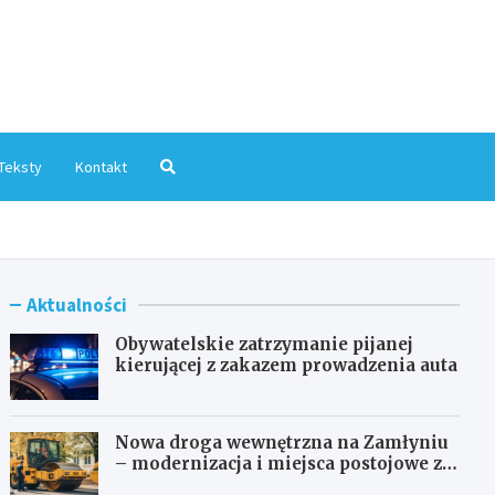
mInfo.pl
Teksty
Kontakt
Aktualności
Obywatelskie zatrzymanie pijanej
kierującej z zakazem prowadzenia auta
Nowa droga wewnętrzna na Zamłyniu
– modernizacja i miejsca postojowe za
1,1 mln zł