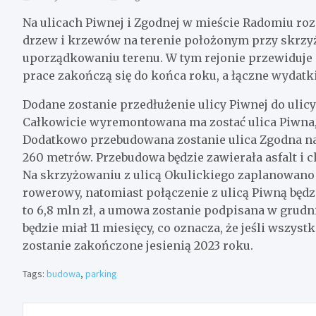
Na ulicach Piwnej i Zgodnej w mieście Radomiu roz
drzew i krzewów na terenie położonym przy skrzyżo
uporządkowaniu terenu. W tym rejonie przewiduje s
prace zakończą się do końca roku, a łączne wydatk
Dodane zostanie przedłużenie ulicy Piwnej do ulicy
Całkowicie wyremontowana ma zostać ulica Piwna
Dodatkowo przebudowana zostanie ulica Zgodna na
260 metrów. Przebudowa będzie zawierała asfalt i ch
Na skrzyżowaniu z ulicą Okulickiego zaplanowano w
rowerowy, natomiast połączenie z ulicą Piwną będz
to 6,8 mln zł, a umowa zostanie podpisana w grud
będzie miał 11 miesięcy, co oznacza, że jeśli wszys
zostanie zakończone jesienią 2023 roku.
Tags:
budowa
,
parking
Nawigacja