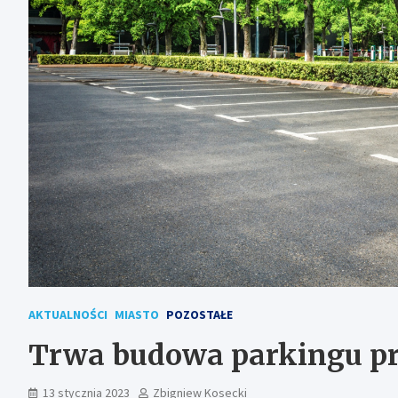
AKTUALNOŚCI
MIASTO
POZOSTAŁE
Trwa budowa parkingu p
13 stycznia 2023
Zbigniew Kosecki