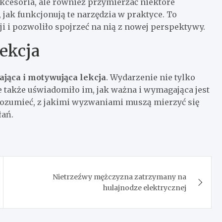
 akcesoria, ale również przymierzać niektóre
jak funkcjonują te narzędzia w praktyce. To
i i pozwoliło spojrzeć na nią z nowej perspektywy.
lekcja
jąca i motywująca lekcja
. Wydarzenie nie tylko
le także uświadomiło im, jak ważna i wymagająca jest
 zrozumieć, z jakimi wyzwaniami muszą mierzyć się
łań.
Nietrzeźwy mężczyzna zatrzymany na
hulajnodze elektrycznej