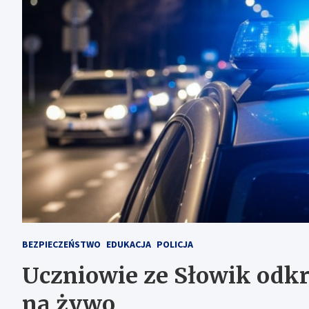
BEZPIECZEŃSTWO
EDUKACJA
POLICJA
Uczniowie ze Słowik odkry
na żywo