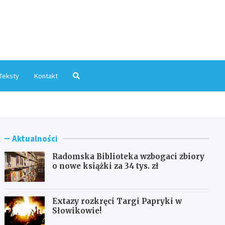
mInfo.pl
Teksty
Kontakt
Aktualności
Radomska Biblioteka wzbogaci zbiory
o nowe książki za 34 tys. zł
Extazy rozkręci Targi Papryki w
Słowikowie!