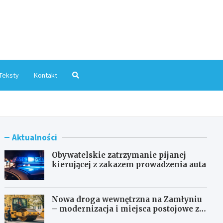
mInfo.pl
Teksty
Kontakt
Aktualności
Obywatelskie zatrzymanie pijanej
kierującej z zakazem prowadzenia auta
Nowa droga wewnętrzna na Zamłyniu
– modernizacja i miejsca postojowe za
1,1 mln zł