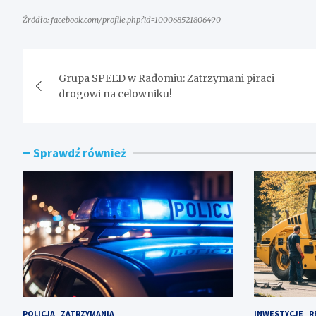
Źródło: facebook.com/profile.php?id=100068521806490
Nawigacja
Grupa SPEED w Radomiu: Zatrzymani piraci
wpisu
drogowi na celowniku!
Sprawdź również
POLICJA
ZATRZYMANIA
INWESTYCJE
R