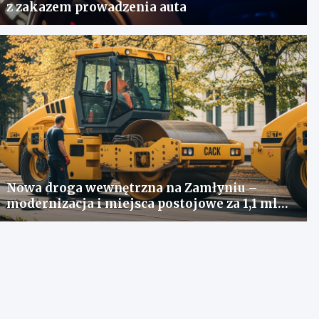
z zakazem prowadzenia auta
Nowa droga wewnętrzna na Zamłyniu –
modernizacja i miejsca postojowe za 1,1 mln
zł