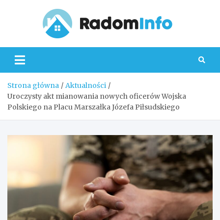
Skip
to
content
Radom
Strona główna
Aktualności
Uroczysty akt mianowania nowych oficerów Wojska
Polskiego na Placu Marszałka Józefa Piłsudskiego