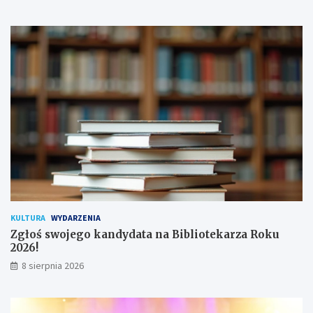
i
ł
s
o
a
d
n
y
a
c
!
h
u
ż
y
t
k
o
w
n
i
k
KULTURA
WYDARZENIA
ó
Zgłoś swojego kandydata na Bibliotekarza Roku
w
2026!
8 sierpnia 2026