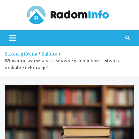
Skip
to
content
Radom
Strona główna
Kultura
Wiosenne warsztaty kreatywne w bibliotece – stwórz
unikalne dekoracje!