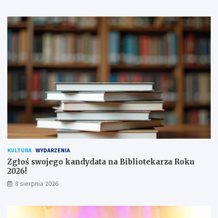
i
ł
s
o
a
d
n
y
a
c
!
h
u
ż
y
t
k
o
w
n
i
k
KULTURA
WYDARZENIA
ó
Zgłoś swojego kandydata na Bibliotekarza Roku
w
2026!
8 sierpnia 2026