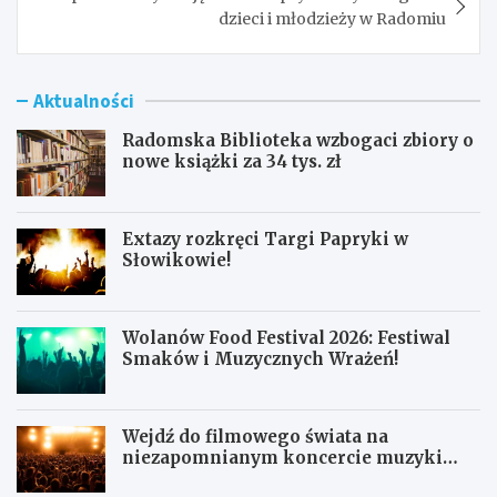
dzieci i młodzieży w Radomiu
Aktualności
Radomska Biblioteka wzbogaci zbiory o
nowe książki za 34 tys. zł
Extazy rozkręci Targi Papryki w
Słowikowie!
Wolanów Food Festival 2026: Festiwal
Smaków i Muzycznych Wrażeń!
Wejdź do filmowego świata na
niezapomnianym koncercie muzyki
filmowej!
R
E