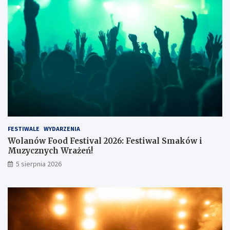
t
y
s
.
z
ł
FESTIWALE
WYDARZENIA
Wolanów Food Festival 2026: Festiwal Smaków i
Muzycznych Wrażeń!
5 sierpnia 2026