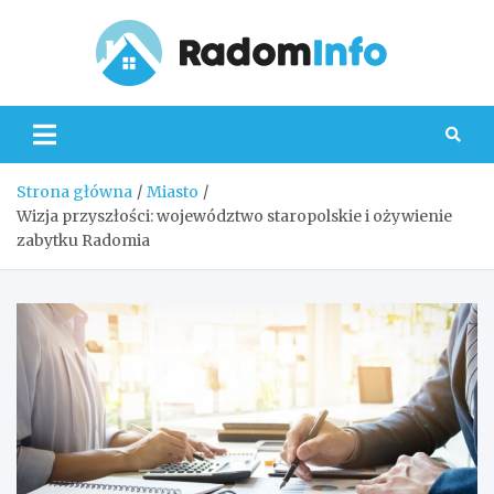
Skip
to
content
Radom
Strona główna
Miasto
Wizja przyszłości: województwo staropolskie i ożywienie
zabytku Radomia