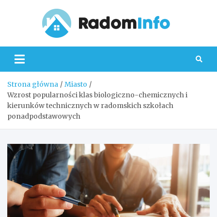
Skip
to
content
Radom
Strona główna
Miasto
Wzrost popularności klas biologiczno-chemicznych i
kierunków technicznych w radomskich szkołach
ponadpodstawowych