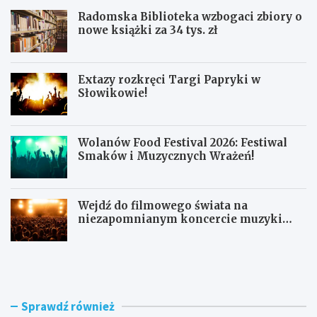
Radomska Biblioteka wzbogaci zbiory o
nowe książki za 34 tys. zł
Extazy rozkręci Targi Papryki w
Słowikowie!
Wolanów Food Festival 2026: Festiwal
Smaków i Muzycznych Wrażeń!
Wejdź do filmowego świata na
niezapomnianym koncercie muzyki
filmowej!
R
E
a
x
d
t
o
a
m
z
Sprawdź również
s
y