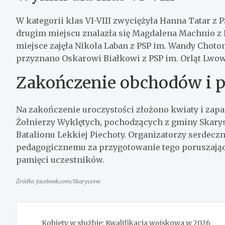
W kategorii klas VI-VIII zwyciężyła Hanna Tatar 
drugim miejscu znalazła się Magdalena Machnio z P
miejsce zajęła Nikola Laban z PSP im. Wandy Cho
przyznano Oskarowi Białkowi z PSP im. Orląt Lwo
Zakończenie obchodów i 
Na zakończenie uroczystości złożono kwiaty i za
Żołnierzy Wyklętych, pochodzących z gminy Skarys
Batalionu Lekkiej Piechoty. Organizatorzy serdecz
pedagogicznemu za przygotowanie tego poruszając
pamięci uczestników.
Źródło: facebook.com/Skaryszew
Nawigacja
Kobiety w służbie: Kwalifikacja wojskowa w 2026