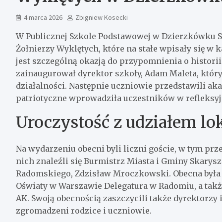
4 marca 2026
Zbigniew Kosecki
W Publicznej Szkole Podstawowej w Dzierzkówku S
Żołnierzy Wyklętych, które na stałe wpisały się w
jest szczególną okazją do przypomnienia o histori
zainaugurował dyrektor szkoły, Adam Maleta, któr
działalności. Następnie uczniowie przedstawili aka
patriotyczne wprowadziła uczestników w refleksyj
Uroczystość z udziałem lo
Na wydarzeniu obecni byli liczni goście, w tym pr
nich znaleźli się Burmistrz Miasta i Gminy Skarys
Radomskiego, Zdzisław Mroczkowski. Obecna była
Oświaty w Warszawie Delegatura w Radomiu, a także
AK. Swoją obecnością zaszczycili także dyrektorzy
zgromadzeni rodzice i uczniowie.