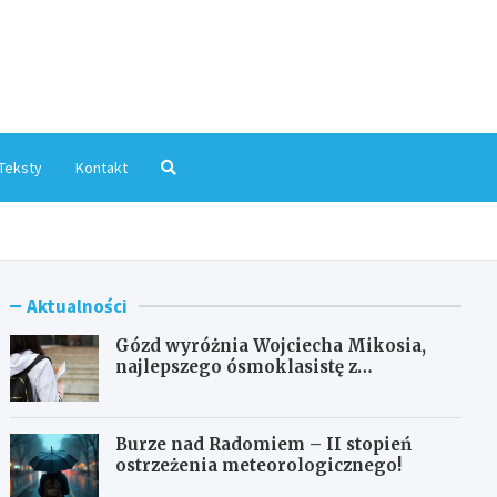
mInfo.pl
Teksty
Kontakt
Aktualności
Gózd wyróżnia Wojciecha Mikosia,
najlepszego ósmoklasistę z
doskonałymi wynikami!
Burze nad Radomiem – II stopień
ostrzeżenia meteorologicznego!