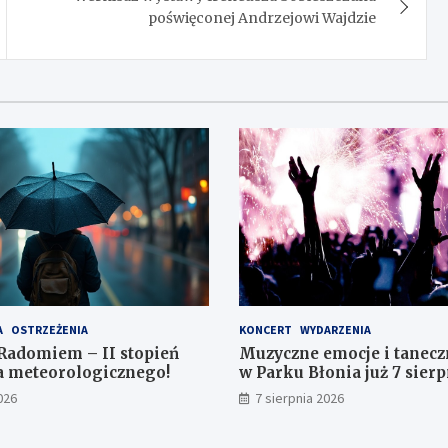
poświęconej Andrzejowi Wajdzie
A
OSTRZEŻENIA
KONCERT
WYDARZENIA
Radomiem – II stopień
Muzyczne emocje i tanecz
a meteorologicznego!
w Parku Błonia już 7 sierp
026
7 sierpnia 2026