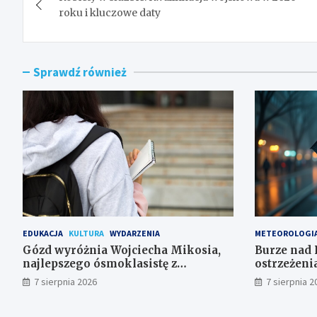
wpisu
roku i kluczowe daty
Sprawdź również
EDUKACJA
KULTURA
WYDARZENIA
METEOROLOGI
Gózd wyróżnia Wojciecha Mikosia,
Burze nad 
najlepszego ósmoklasistę z
ostrzeżeni
doskonałymi wynikami!
7 sierpnia 2026
7 sierpnia 2