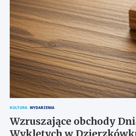
KULTURA
WYDARZENIA
Wzruszające obchody Dni
Wyklętych w Dzierzkówk