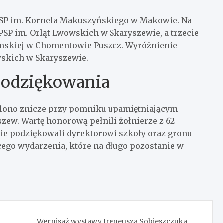
z PSP im. Kornela Makuszyńskiego w Makowie. Na
SP im. Orląt Lwowskich w Skaryszewie, a trzecie
tomskiej w Chomentowie Puszcz. Wyróżnienie
wskich w Skaryszewie.
podziękowania
palono znicze przy pomniku upamiętniającym
zew. Wartę honorową pełnili żołnierze z 62
nie podziękowali dyrektorowi szkoły oraz gronu
ego wydarzenia, które na długo pozostanie w
Wernisaż wystawy Ireneusza Sobieszczuka