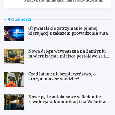
Walczyk triumfuje jako najszybszy uczestnik
Aktualności
Obywatelskie zatrzymanie pijanej
kierującej z zakazem prowadzenia auta
Nowa droga wewnętrzna na Zamłyniu –
modernizacja i miejsca postojowe za 1,1
mln zł
Czad latem: niebezpieczeństwo, o
którym musisz wiedzieć!
Nowe pętle autobusowe w Radomiu:
rewolucja w komunikacji na Wośnikach,
Pruszakowie i Zamłyniu
O
N
b
o