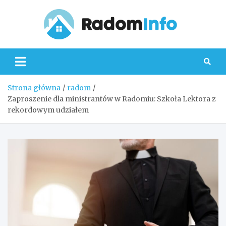
Skip
to
content
Radom
Strona główna
radom
Zaproszenie dla ministrantów w Radomiu: Szkoła Lektora z
rekordowym udziałem