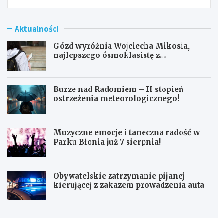
Aktualności
Gózd wyróżnia Wojciecha Mikosia,
najlepszego ósmoklasistę z
doskonałymi wynikami!
Burze nad Radomiem – II stopień
ostrzeżenia meteorologicznego!
Muzyczne emocje i taneczna radość w
Parku Błonia już 7 sierpnia!
Obywatelskie zatrzymanie pijanej
kierującej z zakazem prowadzenia auta
G
B
ó
u
z
r