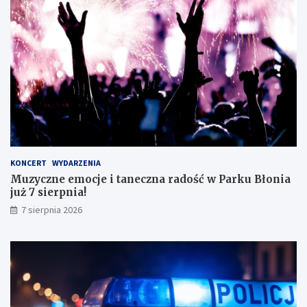
t
n
ę
e
z
g
d
o
o
!
s
k
o
n
a
ł
y
KONCERT
WYDARZENIA
m
Muzyczne emocje i taneczna radość w Parku Błonia
i
już 7 sierpnia!
w
y
7 sierpnia 2026
n
i
k
a
m
i
!