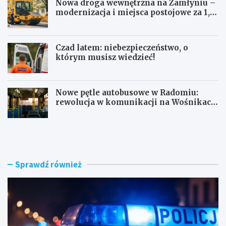
Nowa droga wewnętrzna na Zamłyniu –
modernizacja i miejsca postojowe za 1,1
mln zł
Czad latem: niebezpieczeństwo, o
którym musisz wiedzieć!
Nowe pętle autobusowe w Radomiu:
rewolucja w komunikacji na Wośnikach,
Pruszakowie i Zamłyniu
O
N
b
o
y
w
w
a
a
d
Sprawdź również
t
r
e
o
l
g
s
a
k
w
i
e
e
w