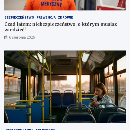
a
z
u
a
t
1
BEZPIECZEŃSTWO
PREWENCJA
ZDROWIE
a
,
Czad latem: niebezpieczeństwo, o którym musisz
1
wiedzieć!
m
l
6 sierpnia 2026
n
z
ł