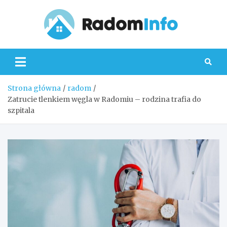
Skip
to
content
Radom
Strona główna
radom
Zatrucie tlenkiem węgla w Radomiu – rodzina trafia do
szpitala