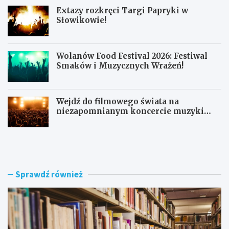
Extazy rozkręci Targi Papryki w
Słowikowie!
Wolanów Food Festival 2026: Festiwal
Smaków i Muzycznych Wrażeń!
Wejdź do filmowego świata na
niezapomnianym koncercie muzyki
filmowej!
R
E
a
x
d
t
o
a
m
z
Sprawdź również
s
y
k
r
a
o
B
z
i
k
b
r