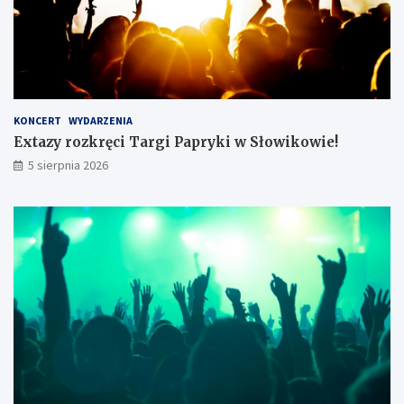
w
i
e
e
k
!
s
i
ą
ż
KONCERT
WYDARZENIA
k
Extazy rozkręci Targi Papryki w Słowikowie!
i
5 sierpnia 2026
z
a
3
4
t
y
s
.
z
ł