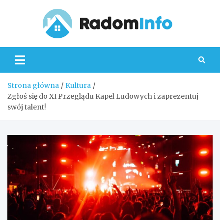
Skip
to
content
Radom
Strona główna
Kultura
Zgłoś się do XI Przeglądu Kapel Ludowych i zaprezentuj
swój talent!